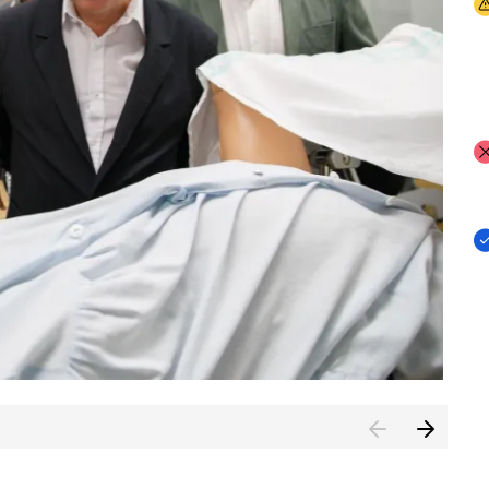
I
I
I
n de Cuenca (CESICU)