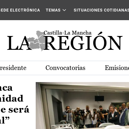
Castilla-La Mancha
SEDE ELECTRÓNICA
TEMAS
SITUACIONES COTIDIANA
Presidente
Convocatorias
Emisione
nca
nidad
e será
al”