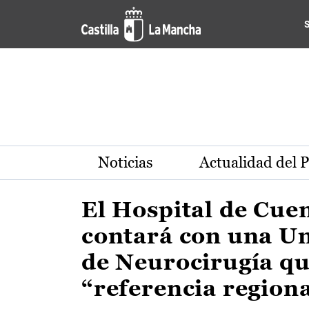
Actualidad de la región de 
Pasar al contenido principal
Noticias
Actualidad del 
El Hospital de Cue
contará con una U
de Neurocirugía qu
“referencia region