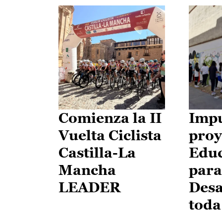
Comienza la II
Impu
Vuelta Ciclista
proy
Castilla-La
Edu
Mancha
para
LEADER
Desa
toda