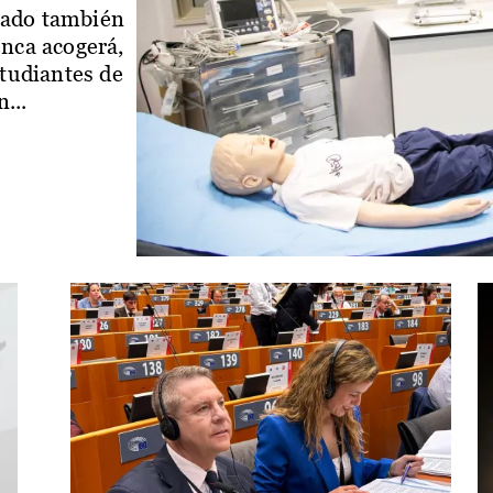
iado también
enca acogerá,
studiantes de
...