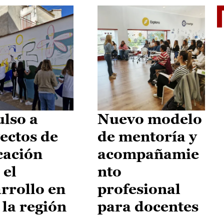
El je
lso a
Nuevo modelo
ectos de
de mentoría y
cación
acompañamie
 el
nto
rrollo en
profesional
 la región
para docentes