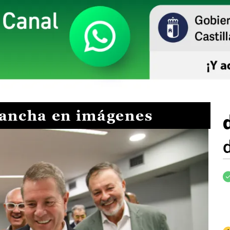
Mancha en imágenes
I