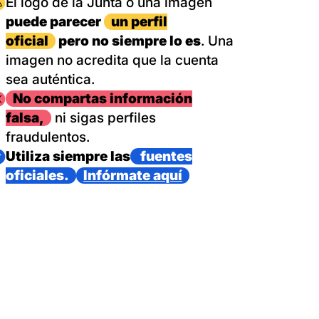
magen
El logo de la Junta o una imagen
puede parecer
un perfil
oficial
pero no siempre lo es
. Una
imagen no acredita que la cuenta
sea auténtica.
magen
No compartas información
falsa,
ni sigas perfiles
fraudulentos.
magen
Utiliza siempre las
fuentes
oficiales.
Infórmate aquí