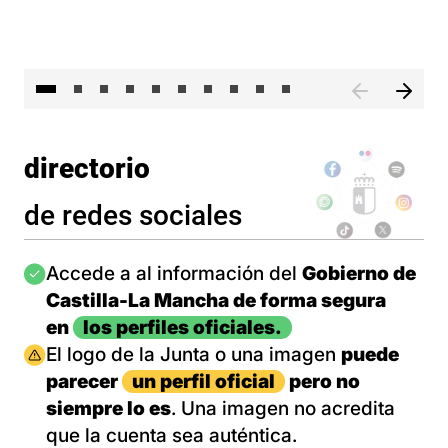
II 
directorio
de redes sociales
Imagen
Accede a al información del
Gobierno de
Castilla-La Mancha de forma segura
en
los perfiles oficiales.
Imagen
El logo de la Junta o una imagen
puede
parecer
un perfil oficial
pero no
siempre lo es
. Una imagen no acredita
que la cuenta sea auténtica.