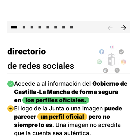
El 
directorio
de redes sociales
Imagen
Accede a al información del
Gobierno de
Castilla-La Mancha de forma segura
en
los perfiles oficiales.
Imagen
El logo de la Junta o una imagen
puede
parecer
un perfil oficial
pero no
siempre lo es
. Una imagen no acredita
que la cuenta sea auténtica.