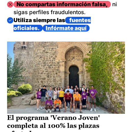
Imagen
No compartas información falsa,
ni
sigas perfiles fraudulentos.
Imagen
Utiliza siempre las
fuentes
oficiales.
Infórmate aquí
El programa 'Verano Joven'
completa al 100% las plazas