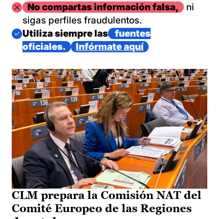
Imagen
No compartas información falsa,
ni
sigas perfiles fraudulentos.
Imagen
Utiliza siempre las
fuentes
oficiales.
Infórmate aquí
CLM prepara la Comisión NAT del
Comité Europeo de las Regiones