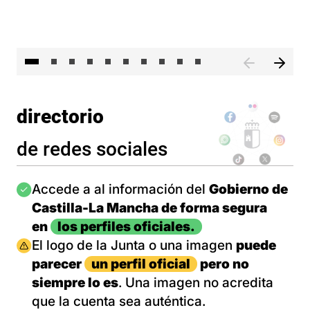
II 
directorio
de redes sociales
Imagen
Accede a al información del
Gobierno de
Castilla-La Mancha de forma segura
en
los perfiles oficiales.
Imagen
El logo de la Junta o una imagen
puede
parecer
un perfil oficial
pero no
siempre lo es
. Una imagen no acredita
que la cuenta sea auténtica.