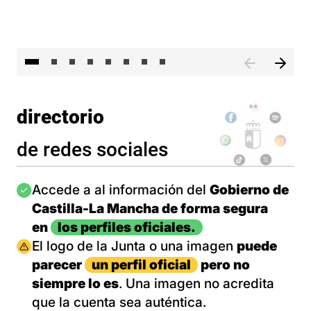
El 
directorio
de redes sociales
Imagen
Accede a al información del
Gobierno de
Castilla-La Mancha de forma segura
en
los perfiles oficiales.
Imagen
El logo de la Junta o una imagen
puede
parecer
un perfil oficial
pero no
siempre lo es
. Una imagen no acredita
que la cuenta sea auténtica.