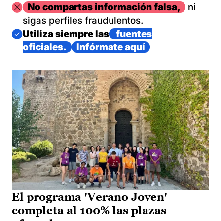
Imagen
No compartas información falsa,
ni
sigas perfiles fraudulentos.
Imagen
Utiliza siempre las
fuentes
oficiales.
Infórmate aquí
El programa 'Verano Joven'
completa al 100% las plazas