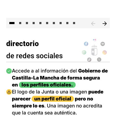
II 
directorio
de redes sociales
Imagen
Accede a al información del
Gobierno de
Castilla-La Mancha de forma segura
en
los perfiles oficiales.
Imagen
El logo de la Junta o una imagen
puede
parecer
un perfil oficial
pero no
siempre lo es
. Una imagen no acredita
que la cuenta sea auténtica.