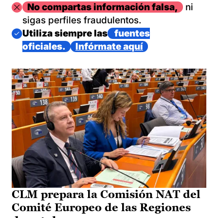
Imagen
No compartas información falsa,
ni
sigas perfiles fraudulentos.
Imagen
Utiliza siempre las
fuentes
oficiales.
Infórmate aquí
CLM prepara la Comisión NAT del
Comité Europeo de las Regiones