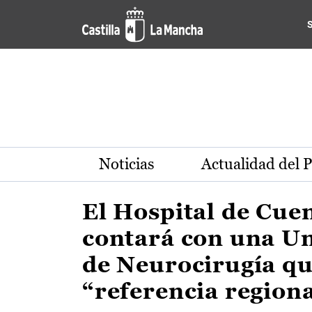
Actualidad de la región de 
Pasar al contenido principal
Noticias
Actualidad del 
El Hospital de Cue
contará con una U
de Neurocirugía qu
“referencia region