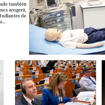
iado también
enca acogerá,
studiantes de
...