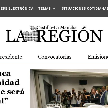
Castilla-La Mancha
SEDE ELECTRÓNICA
TEMAS
SITUACIONES COTIDIANA
Presidente
Convocatorias
Emisione
nca
nidad
e será
al”