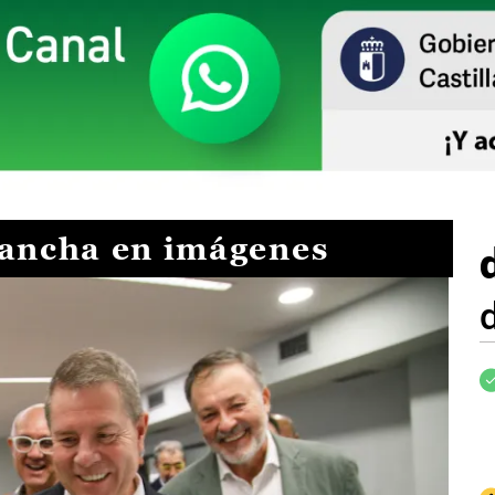
Mancha en imágenes
I