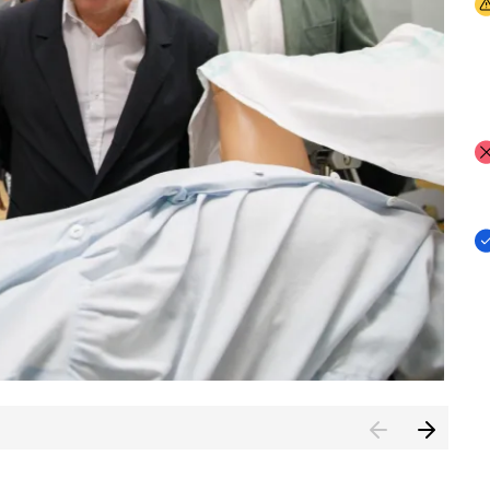
I
I
I
n de Cuenca (CESICU)