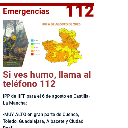
112
Emergencias
fe del Ejecutivo castellanomanchego, Emiliano García-Page, 
Si ves humo, llama al
teléfono 112
IPP de IIFF para el 6 de agosto en Castilla-
La Mancha:
-MUY ALTO en gran parte de Cuenca,
Toledo, Guadalajara, Albacete y Ciudad