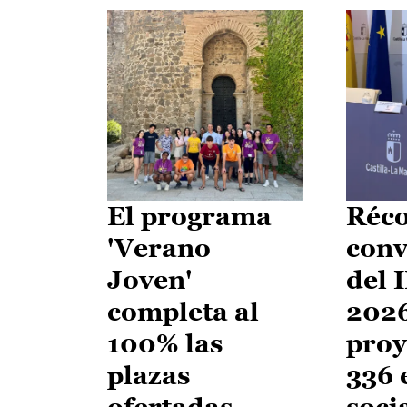
El programa
Réco
'Verano
conv
Joven'
del 
completa al
2026
100% las
proy
plazas
336 
ofertadas
soci