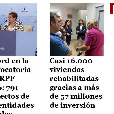
El je
rd en la
Casi 16.000
ocatoria
viviendas
IRPF
rehabilitadas
: 791
gracias a más
ectos de
de 57 millones
entidades
de inversión
ales