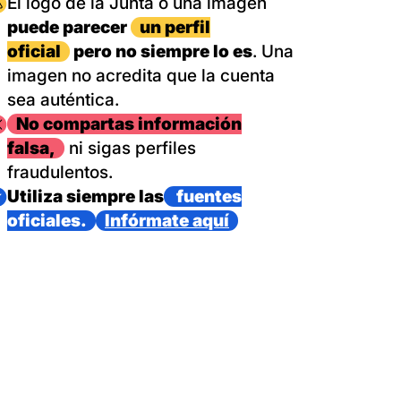
magen
El logo de la Junta o una imagen
puede parecer
un perfil
oficial
pero no siempre lo es
. Una
imagen no acredita que la cuenta
sea auténtica.
magen
No compartas información
falsa,
ni sigas perfiles
fraudulentos.
magen
Utiliza siempre las
fuentes
oficiales.
Infórmate aquí