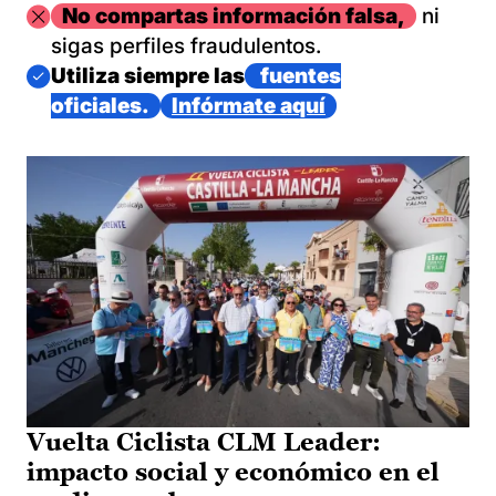
Imagen
No compartas información falsa,
ni
sigas perfiles fraudulentos.
Imagen
Utiliza siempre las
fuentes
oficiales.
Infórmate aquí
Vuelta Ciclista CLM Leader:
impacto social y económico en el