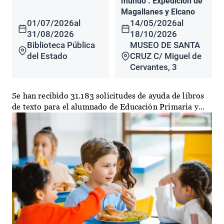
mundo". Expedición de
Magallanes y Elcano
01/07/2026
al
14/05/2026
al
31/08/2026
18/10/2026
Biblioteca Pública
MUSEO DE SANTA
del Estado
CRUZ C/ Miguel de
Cervantes, 3
Se han recibido 31.183 solicitudes de ayuda de libros
de texto para el alumnado de Educación Primaria y...