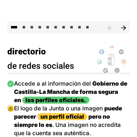
II 
directorio
de redes sociales
Imagen
Accede a al información del
Gobierno de
Castilla-La Mancha de forma segura
en
los perfiles oficiales.
Imagen
El logo de la Junta o una imagen
puede
parecer
un perfil oficial
pero no
siempre lo es
. Una imagen no acredita
que la cuenta sea auténtica.