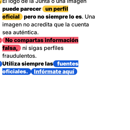
magen
El logo de la Junta o una imagen
puede parecer
un perfil
oficial
pero no siempre lo es
. Una
imagen no acredita que la cuenta
sea auténtica.
magen
No compartas información
falsa,
ni sigas perfiles
fraudulentos.
magen
Utiliza siempre las
fuentes
oficiales.
Infórmate aquí
as con un dispositivo internacional de bomberos forestales,