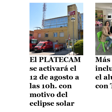
El PLATECAM
Más 
se activará el
incl
12 de agosto a
el a
las 10h. con
con
motivo del
eclipse solar