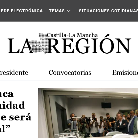
Castilla-La Mancha
SEDE ELECTRÓNICA
TEMAS
SITUACIONES COTIDIANA
Presidente
Convocatorias
Emisione
nca
nidad
e será
al”