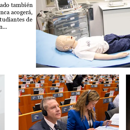
iado también
enca acogerá,
studiantes de
...