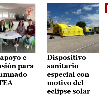
II Vu
apoyo e
Dispositivo
usión para
sanitario
lumnado
especial con
 TEA
motivo del
eclipse solar