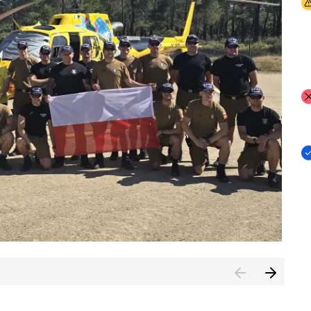
I
I
I
rcambiar por tercer año consecutivo formación y experienci