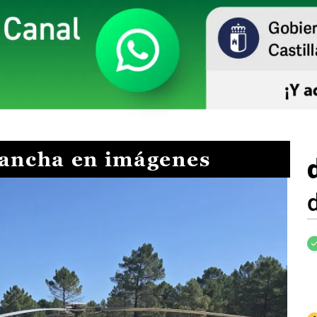
Mancha en imágenes
I