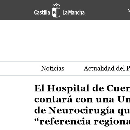
Actualidad de la región de 
Pasar al contenido principal
Noticias
Actualidad del 
El Hospital de Cue
contará con una U
de Neurocirugía qu
“referencia region