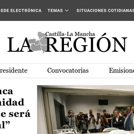
Castilla-La Mancha
SEDE ELECTRÓNICA
TEMAS
SITUACIONES COTIDIANA
Presidente
Convocatorias
Emisione
nca
nidad
e será
al”