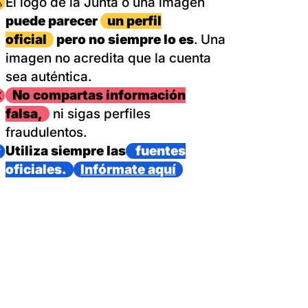
magen
El logo de la Junta o una imagen
puede parecer
un perfil
oficial
pero no siempre lo es
. Una
imagen no acredita que la cuenta
sea auténtica.
magen
No compartas información
falsa,
ni sigas perfiles
fraudulentos.
magen
Utiliza siempre las
fuentes
oficiales.
Infórmate aquí
as con un dispositivo internacional de bomberos forestales,