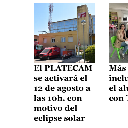
El PLATECAM
Más 
se activará el
incl
12 de agosto a
el a
las 10h. con
con
motivo del
eclipse solar