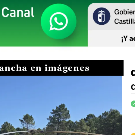
Mancha en imágenes
I