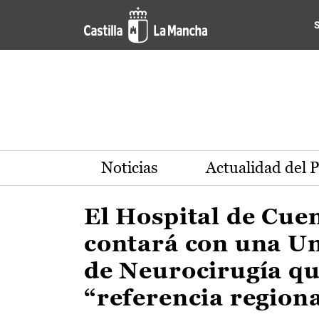
Actualidad de la región de 
Pasar al contenido principal
Noticias
Actualidad del 
El Hospital de Cue
contará con una U
de Neurocirugía qu
“referencia region