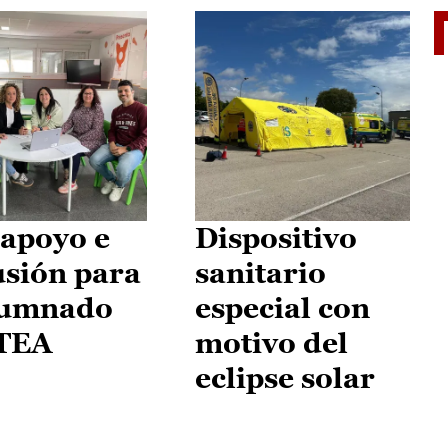
II Vu
apoyo e
Dispositivo
usión para
sanitario
lumnado
especial con
 TEA
motivo del
eclipse solar