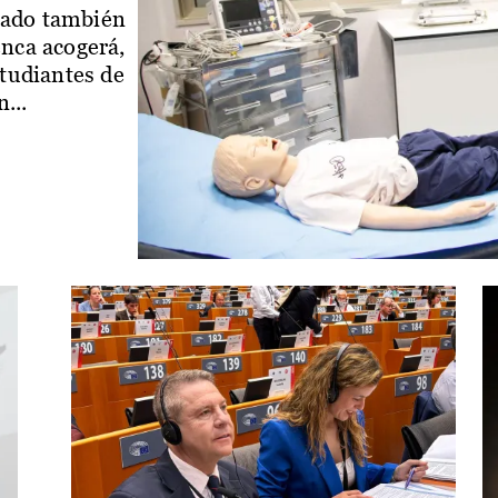
iado también
enca acogerá,
studiantes de
...