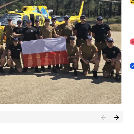
I
I
I
rcambiar por tercer año consecutivo formación y experienci