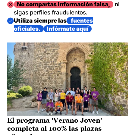
Imagen
No compartas información falsa,
ni
sigas perfiles fraudulentos.
Imagen
Utiliza siempre las
fuentes
oficiales.
Infórmate aquí
El programa 'Verano Joven'
completa al 100% las plazas