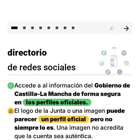
El 
directorio
de redes sociales
Imagen
Accede a al información del
Gobierno de
Castilla-La Mancha de forma segura
en
los perfiles oficiales.
Imagen
El logo de la Junta o una imagen
puede
parecer
un perfil oficial
pero no
siempre lo es
. Una imagen no acredita
que la cuenta sea auténtica.