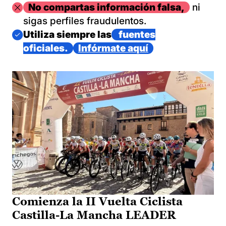
Imagen
No compartas información falsa,
ni
sigas perfiles fraudulentos.
Imagen
Utiliza siempre las
fuentes
oficiales.
Infórmate aquí
Comienza la II Vuelta Ciclista
Castilla-La Mancha LEADER