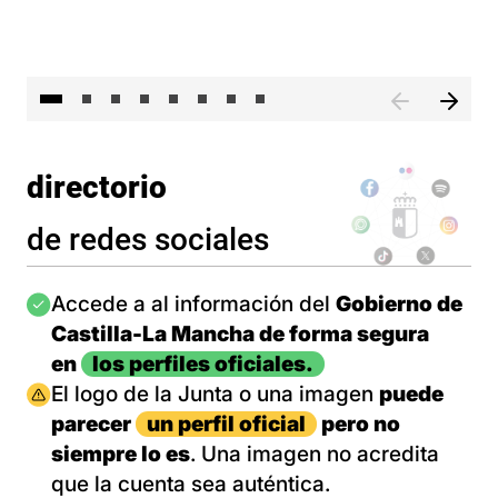
El 
directorio
de redes sociales
Imagen
Accede a al información del
Gobierno de
Castilla-La Mancha de forma segura
en
los perfiles oficiales.
Imagen
El logo de la Junta o una imagen
puede
parecer
un perfil oficial
pero no
siempre lo es
. Una imagen no acredita
que la cuenta sea auténtica.