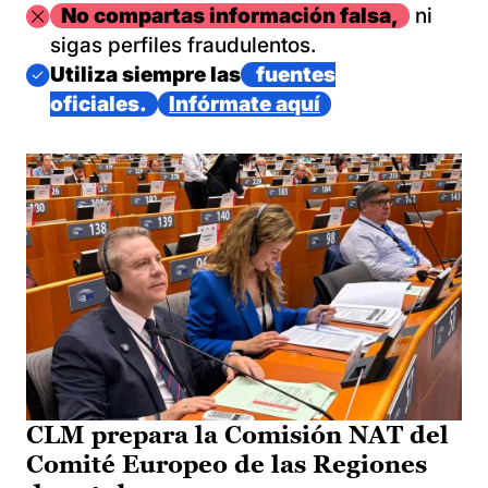
Imagen
No compartas información falsa,
ni
sigas perfiles fraudulentos.
Imagen
Utiliza siempre las
fuentes
oficiales.
Infórmate aquí
CLM prepara la Comisión NAT del
Comité Europeo de las Regiones