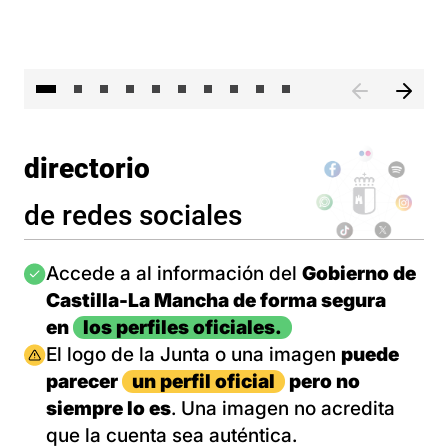
II 
directorio
de redes sociales
Imagen
Accede a al información del
Gobierno de
Castilla-La Mancha de forma segura
en
los perfiles oficiales.
Imagen
El logo de la Junta o una imagen
puede
parecer
un perfil oficial
pero no
siempre lo es
. Una imagen no acredita
que la cuenta sea auténtica.