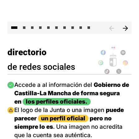
II 
directorio
de redes sociales
Imagen
Accede a al información del
Gobierno de
Castilla-La Mancha de forma segura
en
los perfiles oficiales.
Imagen
El logo de la Junta o una imagen
puede
parecer
un perfil oficial
pero no
siempre lo es
. Una imagen no acredita
que la cuenta sea auténtica.