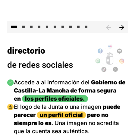
II 
directorio
de redes sociales
Imagen
Accede a al información del
Gobierno de
Castilla-La Mancha de forma segura
en
los perfiles oficiales.
Imagen
El logo de la Junta o una imagen
puede
parecer
un perfil oficial
pero no
siempre lo es
. Una imagen no acredita
que la cuenta sea auténtica.