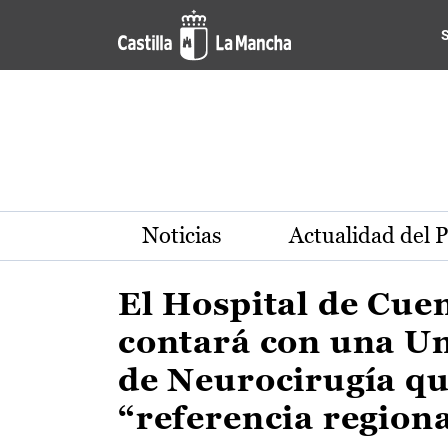
Actualidad de la región de 
Pasar al contenido principal
Noticias
Actualidad del 
El Hospital de Cue
contará con una U
de Neurocirugía qu
“referencia region