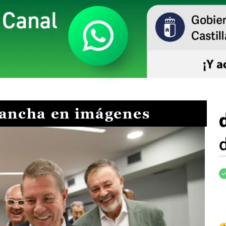
Mancha en imágenes
I