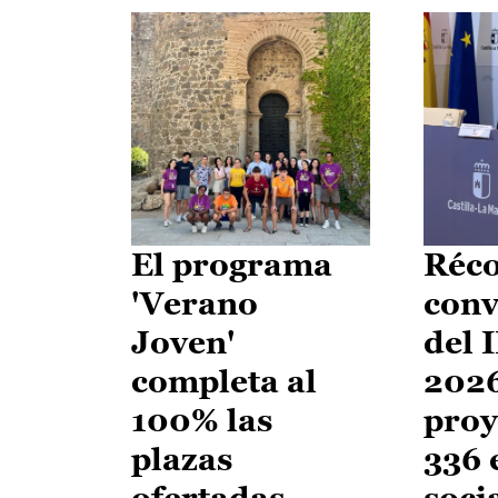
El programa
Réco
'Verano
conv
Joven'
del 
completa al
2026
100% las
proy
plazas
336 
ofertadas
soci