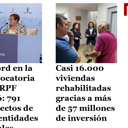
El je
rd en la
Casi 16.000
ocatoria
viviendas
IRPF
rehabilitadas
: 791
gracias a más
ectos de
de 57 millones
entidades
de inversión
ales