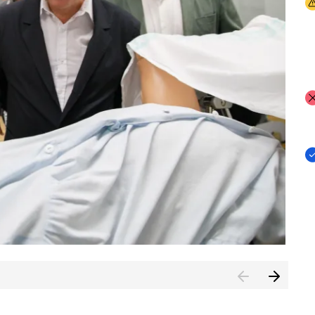
I
I
I
n de Cuenca (CESICU)