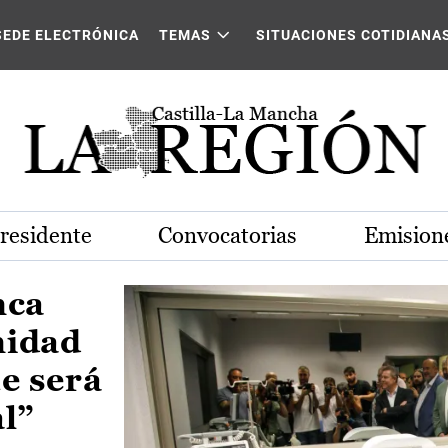
Castilla-La Mancha
SEDE ELECTRÓNICA
TEMAS
SITUACIONES COTIDIANA
Presidente
Convocatorias
Emisione
nca
nidad
e será
al”