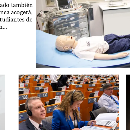
iado también
enca acogerá,
studiantes de
...