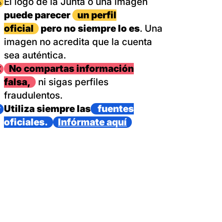
magen
El logo de la Junta o una imagen
puede parecer
un perfil
oficial
pero no siempre lo es
. Una
imagen no acredita que la cuenta
sea auténtica.
magen
No compartas información
falsa,
ni sigas perfiles
fraudulentos.
magen
Utiliza siempre las
fuentes
oficiales.
Infórmate aquí