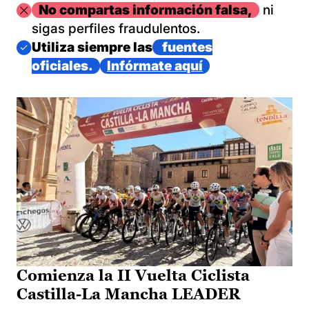
Imagen
No compartas información falsa,
ni
sigas perfiles fraudulentos.
Imagen
Utiliza siempre las
fuentes
oficiales.
Infórmate aquí
Comienza la II Vuelta Ciclista
Castilla-La Mancha LEADER