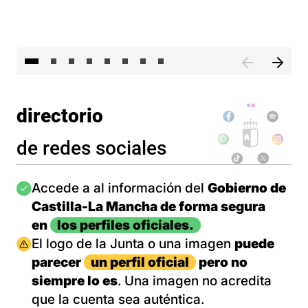
El 
directorio
de redes sociales
Imagen
Accede a al información del
Gobierno de
Castilla-La Mancha de forma segura
en
los perfiles oficiales.
Imagen
El logo de la Junta o una imagen
puede
parecer
un perfil oficial
pero no
siempre lo es
. Una imagen no acredita
que la cuenta sea auténtica.