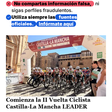
Imagen
No compartas información falsa,
ni
sigas perfiles fraudulentos.
Imagen
Utiliza siempre las
fuentes
oficiales.
Infórmate aquí
Comienza la II Vuelta Ciclista
Castilla-La Mancha LEADER