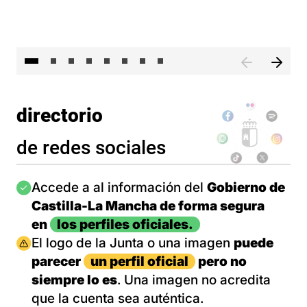
El 
directorio
de redes sociales
Imagen
Accede a al información del
Gobierno de
Castilla-La Mancha de forma segura
en
los perfiles oficiales.
Imagen
El logo de la Junta o una imagen
puede
parecer
un perfil oficial
pero no
siempre lo es
. Una imagen no acredita
que la cuenta sea auténtica.