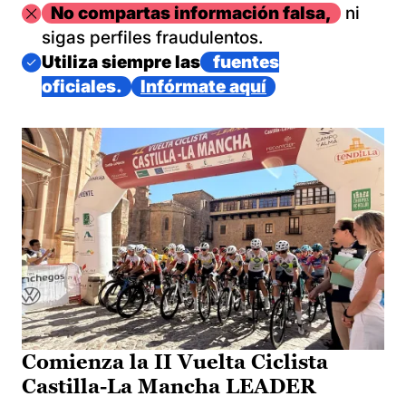
Imagen
No compartas información falsa,
ni
sigas perfiles fraudulentos.
Imagen
Utiliza siempre las
fuentes
oficiales.
Infórmate aquí
Comienza la II Vuelta Ciclista
Castilla-La Mancha LEADER