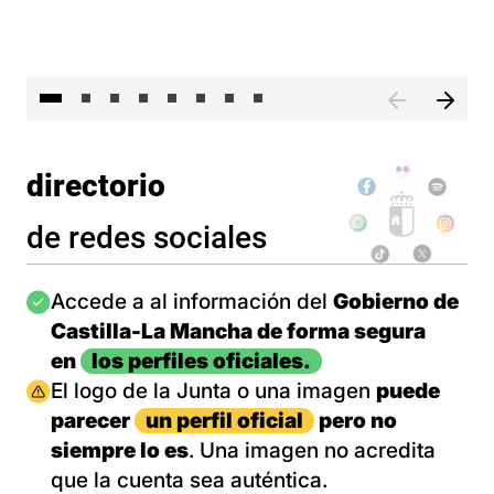
El 
directorio
de redes sociales
Imagen
Accede a al información del
Gobierno de
Castilla-La Mancha de forma segura
en
los perfiles oficiales.
Imagen
El logo de la Junta o una imagen
puede
parecer
un perfil oficial
pero no
siempre lo es
. Una imagen no acredita
que la cuenta sea auténtica.