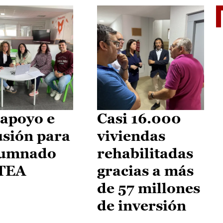
II Vu
apoyo e
Casi 16.000
usión para
viviendas
lumnado
rehabilitadas
 TEA
gracias a más
de 57 millones
de inversión