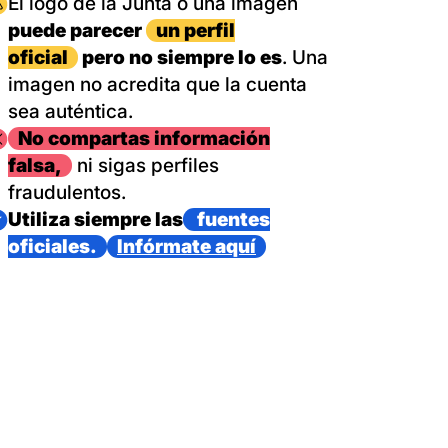
magen
El logo de la Junta o una imagen
puede parecer
un perfil
oficial
pero no siempre lo es
. Una
imagen no acredita que la cuenta
sea auténtica.
magen
No compartas información
falsa,
ni sigas perfiles
fraudulentos.
magen
Utiliza siempre las
fuentes
oficiales.
Infórmate aquí
as con un dispositivo internacional de bomberos forestales,