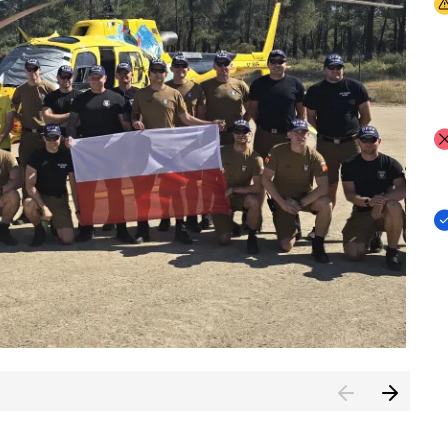
I
I
I
rcambiar por tercer año consecutivo formación y experienci