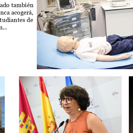
iado también
enca acogerá,
studiantes de
...