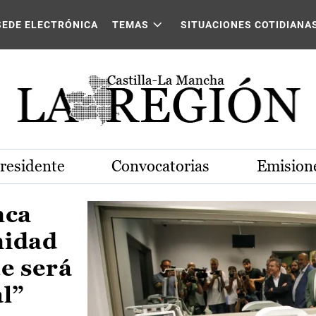
Castilla-La Mancha
SEDE ELECTRÓNICA
TEMAS
SITUACIONES COTIDIANA
Presidente
Convocatorias
Emisione
nca
nidad
e será
al”