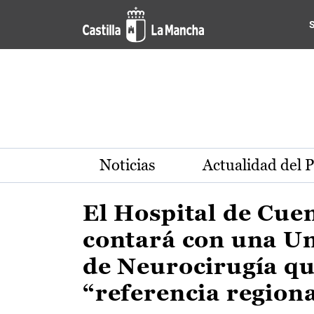
Actualidad de la región de 
Pasar al contenido principal
Noticias
Actualidad del 
El Hospital de Cue
contará con una U
de Neurocirugía qu
“referencia region