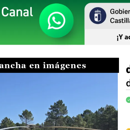
Mancha en imágenes
I