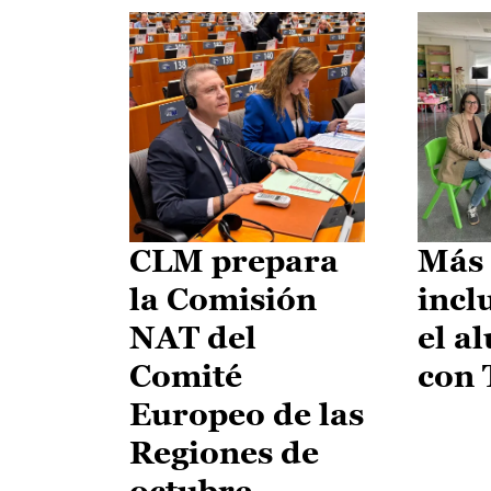
CLM prepara
Más 
la Comisión
incl
NAT del
el a
Comité
con
Europeo de las
Regiones de
octubre