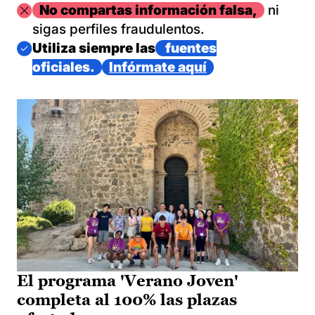
Imagen
No compartas información falsa,
ni
sigas perfiles fraudulentos.
Imagen
Utiliza siempre las
fuentes
oficiales.
Infórmate aquí
El programa 'Verano Joven'
completa al 100% las plazas