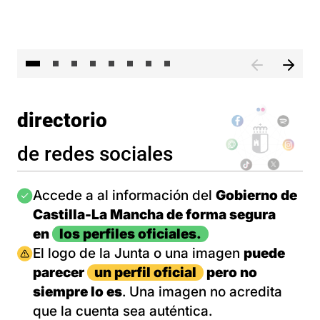
El 
directorio
de redes sociales
Imagen
Accede a al información del
Gobierno de
Castilla-La Mancha de forma segura
en
los perfiles oficiales.
Imagen
El logo de la Junta o una imagen
puede
parecer
un perfil oficial
pero no
siempre lo es
. Una imagen no acredita
que la cuenta sea auténtica.