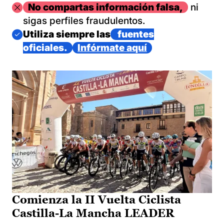
Imagen
No compartas información falsa,
ni
sigas perfiles fraudulentos.
Imagen
Utiliza siempre las
fuentes
oficiales.
Infórmate aquí
Comienza la II Vuelta Ciclista
Castilla-La Mancha LEADER