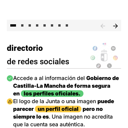
El 
directorio
de redes sociales
Imagen
Accede a al información del
Gobierno de
Castilla-La Mancha de forma segura
en
los perfiles oficiales.
Imagen
El logo de la Junta o una imagen
puede
parecer
un perfil oficial
pero no
siempre lo es
. Una imagen no acredita
que la cuenta sea auténtica.