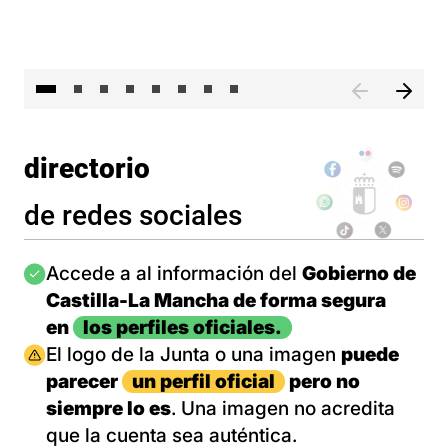
El 
directorio
de redes sociales
Imagen
Accede a al información del
Gobierno de
Castilla-La Mancha de forma segura
en
los perfiles oficiales.
Imagen
El logo de la Junta o una imagen
puede
parecer
un perfil oficial
pero no
siempre lo es
. Una imagen no acredita
que la cuenta sea auténtica.