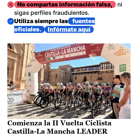
Imagen
No compartas información falsa,
ni
sigas perfiles fraudulentos.
Imagen
Utiliza siempre las
fuentes
oficiales.
Infórmate aquí
Comienza la II Vuelta Ciclista
Castilla-La Mancha LEADER