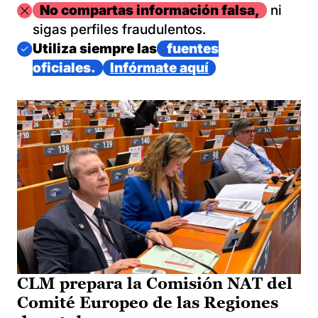
Imagen
No compartas información falsa,
ni
sigas perfiles fraudulentos.
Imagen
Utiliza siempre las
fuentes
oficiales.
Infórmate aquí
CLM prepara la Comisión NAT del
Comité Europeo de las Regiones