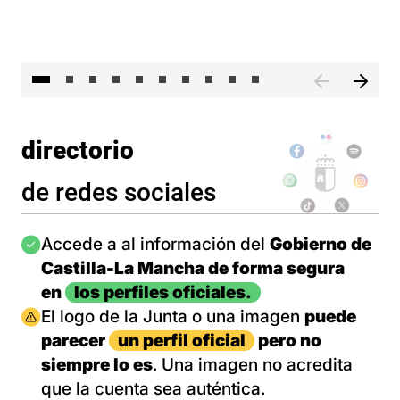
II 
directorio
de redes sociales
Imagen
Accede a al información del
Gobierno de
Castilla-La Mancha de forma segura
en
los perfiles oficiales.
Imagen
El logo de la Junta o una imagen
puede
parecer
un perfil oficial
pero no
siempre lo es
. Una imagen no acredita
que la cuenta sea auténtica.