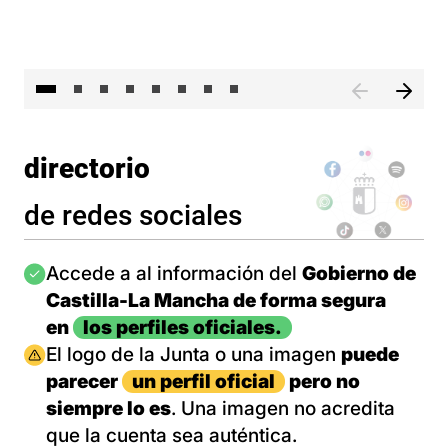
El 
directorio
de redes sociales
Imagen
Accede a al información del
Gobierno de
Castilla-La Mancha de forma segura
en
los perfiles oficiales.
Imagen
El logo de la Junta o una imagen
puede
parecer
un perfil oficial
pero no
siempre lo es
. Una imagen no acredita
que la cuenta sea auténtica.