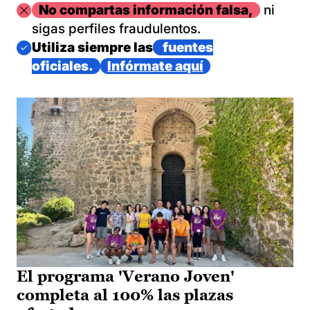
Imagen
No compartas información falsa,
ni
sigas perfiles fraudulentos.
Imagen
Utiliza siempre las
fuentes
oficiales.
Infórmate aquí
El programa 'Verano Joven'
completa al 100% las plazas