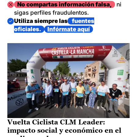
Imagen
No compartas información falsa,
ni
sigas perfiles fraudulentos.
Imagen
Utiliza siempre las
fuentes
oficiales.
Infórmate aquí
Vuelta Ciclista CLM Leader:
impacto social y económico en el