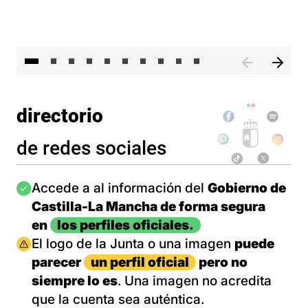
II 
directorio
de redes sociales
Imagen
Accede a al información del
Gobierno de
Castilla-La Mancha de forma segura
en
los perfiles oficiales.
Imagen
El logo de la Junta o una imagen
puede
parecer
un perfil oficial
pero no
siempre lo es
. Una imagen no acredita
que la cuenta sea auténtica.