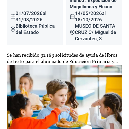
mundo". Expedición de
Magallanes y Elcano
01/07/2026
al
14/05/2026
al
31/08/2026
18/10/2026
Biblioteca Pública
MUSEO DE SANTA
del Estado
CRUZ C/ Miguel de
Cervantes, 3
Se han recibido 31.183 solicitudes de ayuda de libros
de texto para el alumnado de Educación Primaria y...