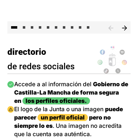
II 
directorio
de redes sociales
Imagen
Accede a al información del
Gobierno de
Castilla-La Mancha de forma segura
en
los perfiles oficiales.
Imagen
El logo de la Junta o una imagen
puede
parecer
un perfil oficial
pero no
siempre lo es
. Una imagen no acredita
que la cuenta sea auténtica.