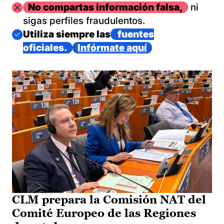
Imagen
No compartas información falsa,
ni
sigas perfiles fraudulentos.
Imagen
Utiliza siempre las
fuentes
oficiales.
Infórmate aquí
CLM prepara la Comisión NAT del
Comité Europeo de las Regiones