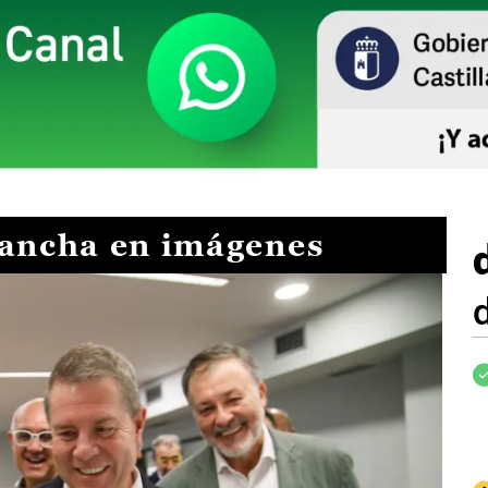
Mancha en imágenes
I