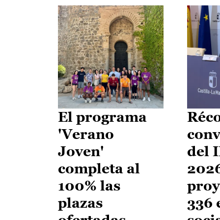
El programa
Réco
'Verano
conv
Joven'
del 
completa al
2026
100% las
proy
plazas
336 
ofertadas
soci