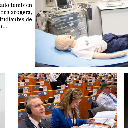
iado también
enca acogerá,
studiantes de
...