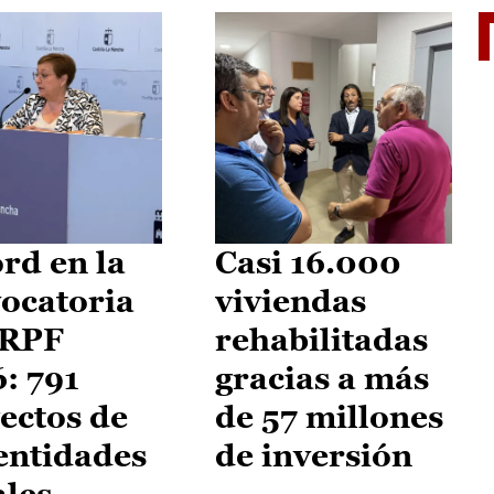
El je
rd en la
Casi 16.000
ocatoria
viviendas
IRPF
rehabilitadas
: 791
gracias a más
ectos de
de 57 millones
entidades
de inversión
ales