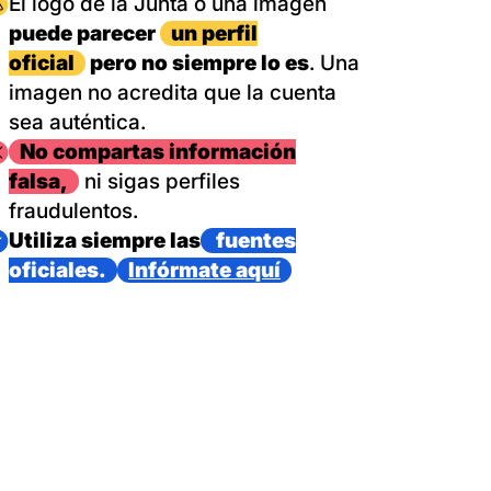
magen
El logo de la Junta o una imagen
puede parecer
un perfil
oficial
pero no siempre lo es
. Una
imagen no acredita que la cuenta
sea auténtica.
magen
No compartas información
falsa,
ni sigas perfiles
fraudulentos.
magen
Utiliza siempre las
fuentes
oficiales.
Infórmate aquí