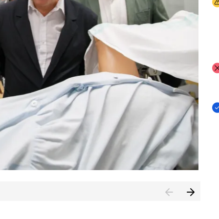
I
I
I
n de Cuenca (CESICU)