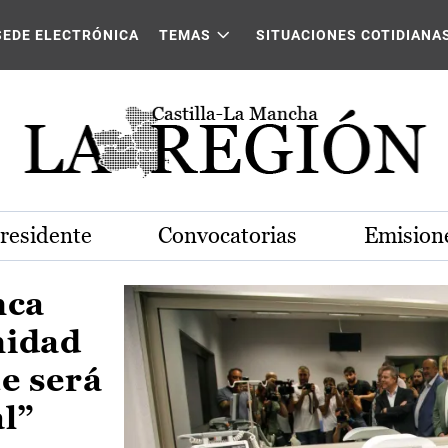
Castilla-La Mancha
SEDE ELECTRÓNICA
TEMAS
SITUACIONES COTIDIANA
Presidente
Convocatorias
Emisione
nca
nidad
e será
al”