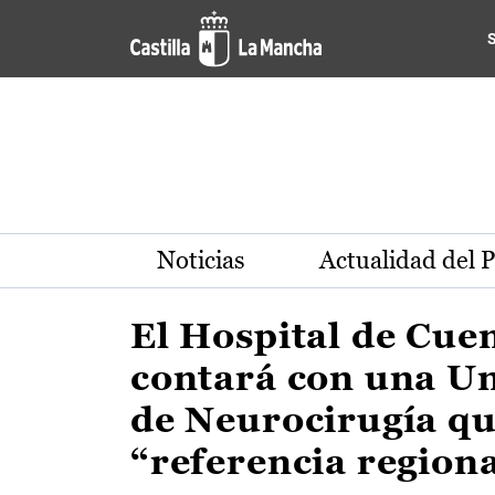
Actualidad de la región de 
Pasar al contenido principal
Noticias
Actualidad del 
El Hospital de Cue
contará con una U
de Neurocirugía qu
“referencia region