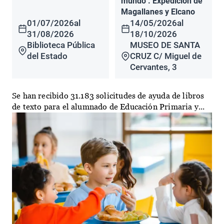
mundo". Expedición de
Magallanes y Elcano
01/07/2026
al
14/05/2026
al
31/08/2026
18/10/2026
Biblioteca Pública
MUSEO DE SANTA
del Estado
CRUZ C/ Miguel de
Cervantes, 3
Se han recibido 31.183 solicitudes de ayuda de libros
de texto para el alumnado de Educación Primaria y...