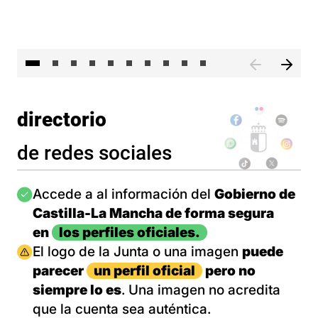
II 
directorio
de redes sociales
Imagen
Accede a al información del
Gobierno de
Castilla-La Mancha de forma segura
en
los perfiles oficiales.
Imagen
El logo de la Junta o una imagen
puede
parecer
un perfil oficial
pero no
siempre lo es
. Una imagen no acredita
que la cuenta sea auténtica.