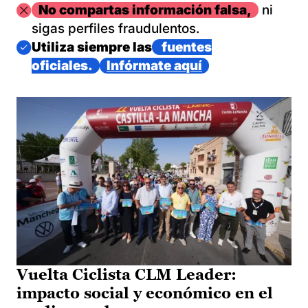
Imagen
No compartas información falsa,
ni
sigas perfiles fraudulentos.
Imagen
Utiliza siempre las
fuentes
oficiales.
Infórmate aquí
Vuelta Ciclista CLM Leader:
impacto social y económico en el