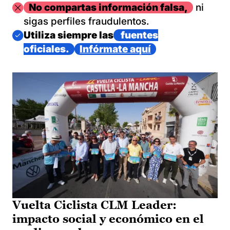
Imagen
No compartas información falsa,
ni
sigas perfiles fraudulentos.
Imagen
Utiliza siempre las
fuentes
oficiales.
Infórmate aquí
Vuelta Ciclista CLM Leader:
impacto social y económico en el