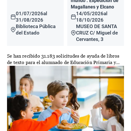
mundo". Expedición de
Magallanes y Elcano
01/07/2026
al
14/05/2026
al
31/08/2026
18/10/2026
Biblioteca Pública
MUSEO DE SANTA
del Estado
CRUZ C/ Miguel de
Cervantes, 3
Se han recibido 31.183 solicitudes de ayuda de libros
de texto para el alumnado de Educación Primaria y...