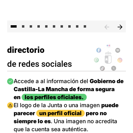
II 
directorio
de redes sociales
Imagen
Accede a al información del
Gobierno de
Castilla-La Mancha de forma segura
en
los perfiles oficiales.
Imagen
El logo de la Junta o una imagen
puede
parecer
un perfil oficial
pero no
siempre lo es
. Una imagen no acredita
que la cuenta sea auténtica.