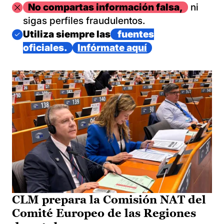
Imagen
No compartas información falsa,
ni
sigas perfiles fraudulentos.
Imagen
Utiliza siempre las
fuentes
oficiales.
Infórmate aquí
CLM prepara la Comisión NAT del
Comité Europeo de las Regiones