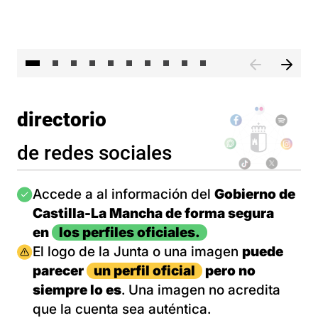
II 
directorio
de redes sociales
Imagen
Accede a al información del
Gobierno de
Castilla-La Mancha de forma segura
en
los perfiles oficiales.
Imagen
El logo de la Junta o una imagen
puede
parecer
un perfil oficial
pero no
siempre lo es
. Una imagen no acredita
que la cuenta sea auténtica.