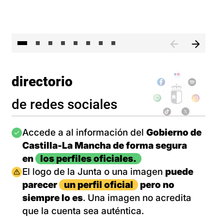
El 
directorio
de redes sociales
Imagen
Accede a al información del
Gobierno de
Castilla-La Mancha de forma segura
en
los perfiles oficiales.
Imagen
El logo de la Junta o una imagen
puede
parecer
un perfil oficial
pero no
siempre lo es
. Una imagen no acredita
que la cuenta sea auténtica.