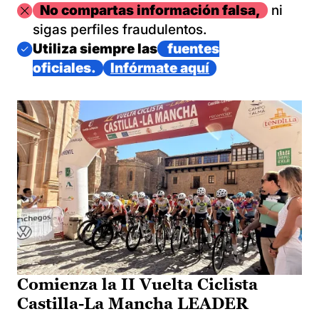
Imagen
No compartas información falsa,
ni
sigas perfiles fraudulentos.
Imagen
Utiliza siempre las
fuentes
oficiales.
Infórmate aquí
Comienza la II Vuelta Ciclista
Castilla-La Mancha LEADER