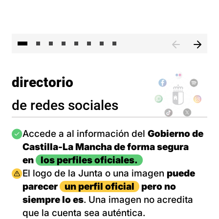
El 
directorio
de redes sociales
Imagen
Accede a al información del
Gobierno de
Castilla-La Mancha de forma segura
en
los perfiles oficiales.
Imagen
El logo de la Junta o una imagen
puede
parecer
un perfil oficial
pero no
siempre lo es
. Una imagen no acredita
que la cuenta sea auténtica.