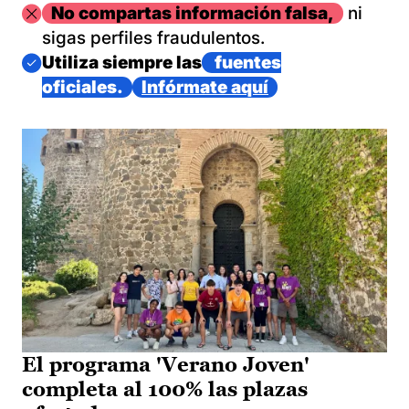
Imagen
No compartas información falsa,
ni
sigas perfiles fraudulentos.
Imagen
Utiliza siempre las
fuentes
oficiales.
Infórmate aquí
El programa 'Verano Joven'
completa al 100% las plazas