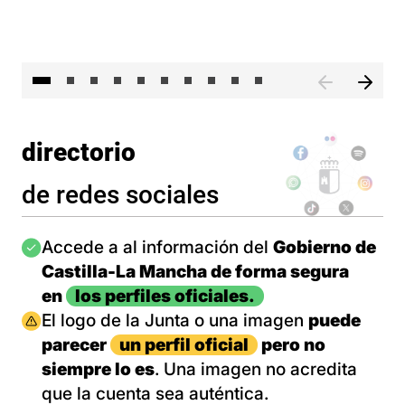
II 
directorio
de redes sociales
Imagen
Accede a al información del
Gobierno de
Castilla-La Mancha de forma segura
en
los perfiles oficiales.
Imagen
El logo de la Junta o una imagen
puede
parecer
un perfil oficial
pero no
siempre lo es
. Una imagen no acredita
que la cuenta sea auténtica.