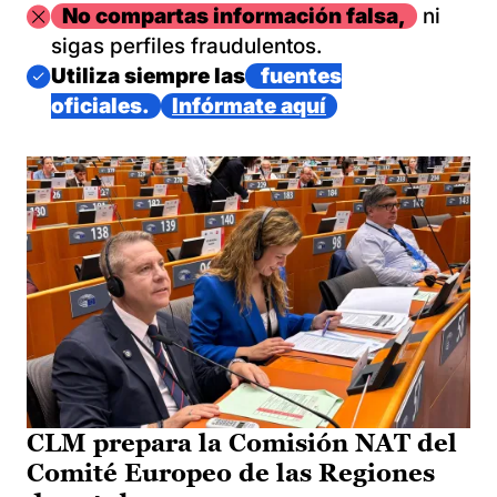
Imagen
No compartas información falsa,
ni
sigas perfiles fraudulentos.
Imagen
Utiliza siempre las
fuentes
oficiales.
Infórmate aquí
CLM prepara la Comisión NAT del
Comité Europeo de las Regiones