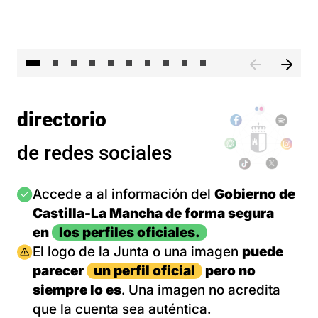
II 
directorio
de redes sociales
Imagen
Accede a al información del
Gobierno de
Castilla-La Mancha de forma segura
en
los perfiles oficiales.
Imagen
El logo de la Junta o una imagen
puede
parecer
un perfil oficial
pero no
siempre lo es
. Una imagen no acredita
que la cuenta sea auténtica.