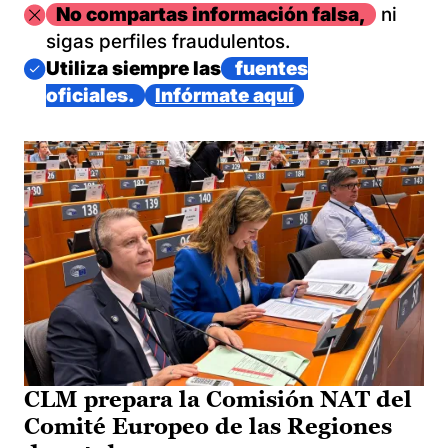
Imagen
No compartas información falsa,
ni
sigas perfiles fraudulentos.
Imagen
Utiliza siempre las
fuentes
oficiales.
Infórmate aquí
CLM prepara la Comisión NAT del
Comité Europeo de las Regiones