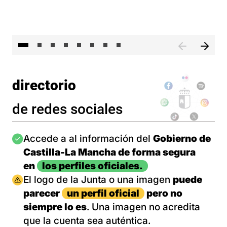
El 
directorio
de redes sociales
Imagen
Accede a al información del
Gobierno de
Castilla-La Mancha de forma segura
en
los perfiles oficiales.
Imagen
El logo de la Junta o una imagen
puede
parecer
un perfil oficial
pero no
siempre lo es
. Una imagen no acredita
que la cuenta sea auténtica.