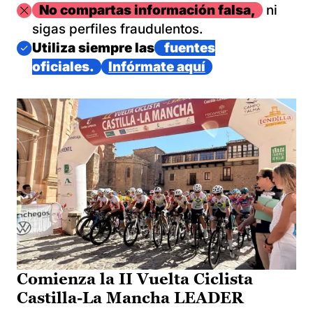
Imagen
No compartas información falsa,
ni
sigas perfiles fraudulentos.
Imagen
Utiliza siempre las
fuentes
oficiales.
Infórmate aquí
Comienza la II Vuelta Ciclista
Castilla-La Mancha LEADER