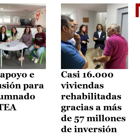
II Vu
apoyo e
Casi 16.000
usión para
viviendas
lumnado
rehabilitadas
 TEA
gracias a más
de 57 millones
de inversión