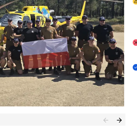
I
I
I
rcambiar por tercer año consecutivo formación y experienci