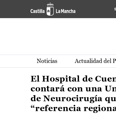
Actualidad de la región de 
Pasar al contenido principal
Noticias
Actualidad del 
El Hospital de Cue
contará con una U
de Neurocirugía qu
“referencia region