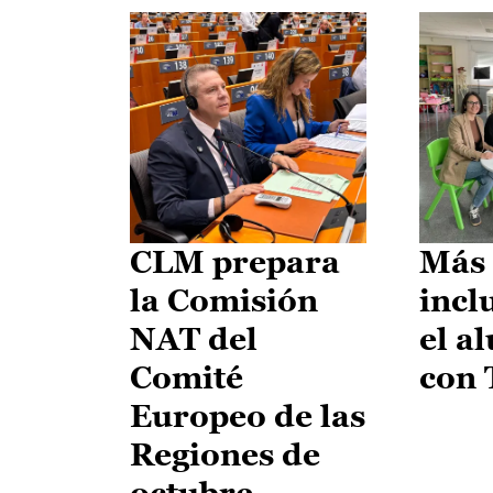
CLM prepara
Más 
la Comisión
incl
NAT del
el a
Comité
con
Europeo de las
Regiones de
octubre