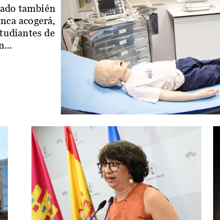
iado también
enca acogerá,
studiantes de
...