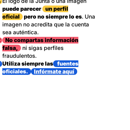
magen
El logo de la Junta o una imagen
puede parecer
un perfil
oficial
pero no siempre lo es
. Una
imagen no acredita que la cuenta
sea auténtica.
magen
No compartas información
falsa,
ni sigas perfiles
fraudulentos.
magen
Utiliza siempre las
fuentes
oficiales.
Infórmate aquí
as con un dispositivo internacional de bomberos forestales,