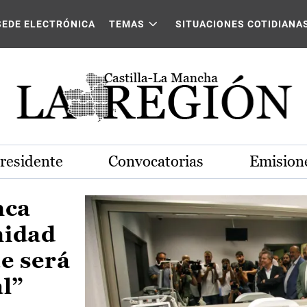
Castilla-La Mancha
SEDE ELECTRÓNICA
TEMAS
SITUACIONES COTIDIANA
Presidente
Convocatorias
Emisione
nca
nidad
e será
al”