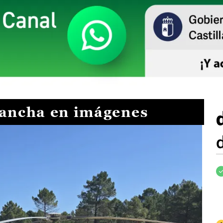
Mancha en imágenes
I