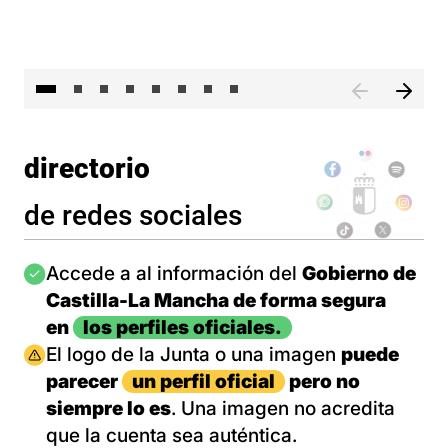
El 
directorio
de redes sociales
Imagen
Accede a al información del
Gobierno de
Castilla-La Mancha de forma segura
en
los perfiles oficiales.
Imagen
El logo de la Junta o una imagen
puede
parecer
un perfil oficial
pero no
siempre lo es
. Una imagen no acredita
que la cuenta sea auténtica.