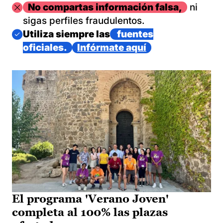
Imagen
No compartas información falsa,
ni
sigas perfiles fraudulentos.
Imagen
Utiliza siempre las
fuentes
oficiales.
Infórmate aquí
El programa 'Verano Joven'
completa al 100% las plazas