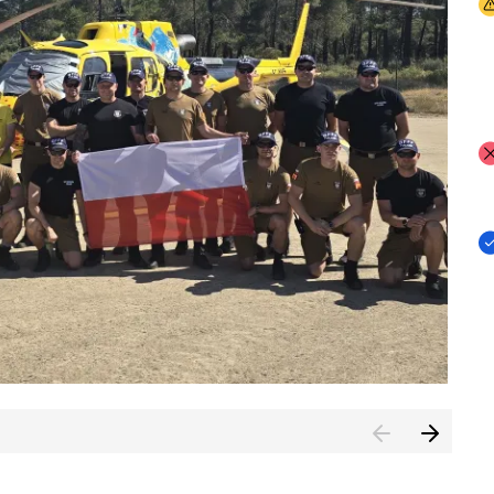
I
I
I
rcambiar por tercer año consecutivo formación y experienci