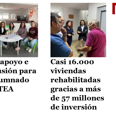
II Vu
apoyo e
Casi 16.000
usión para
viviendas
lumnado
rehabilitadas
 TEA
gracias a más
de 57 millones
de inversión