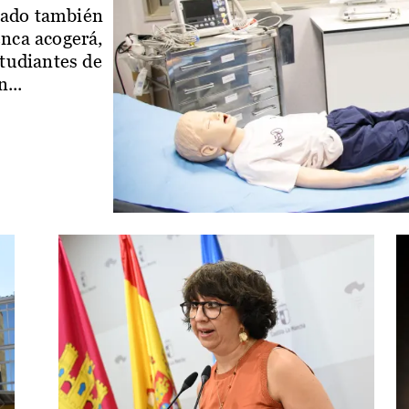
iado también
enca acogerá,
studiantes de
...