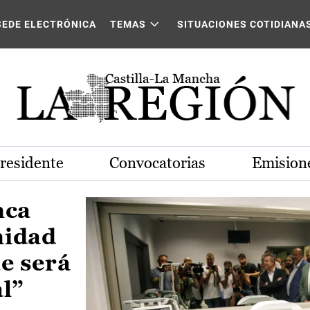
Castilla-La Mancha
SEDE ELECTRÓNICA
TEMAS
SITUACIONES COTIDIANA
Presidente
Convocatorias
Emisione
nca
nidad
e será
al”