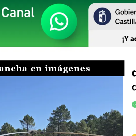
Mancha en imágenes
I