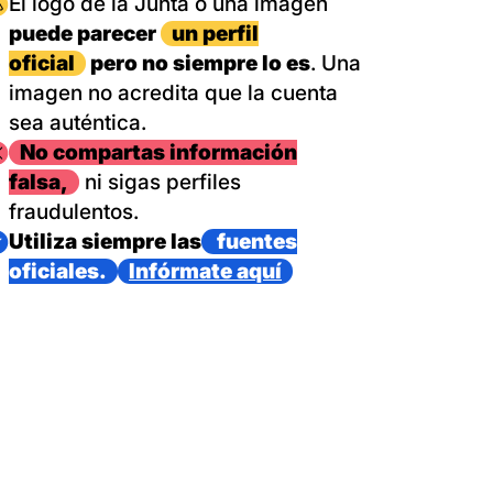
magen
El logo de la Junta o una imagen
puede parecer
un perfil
oficial
pero no siempre lo es
. Una
imagen no acredita que la cuenta
sea auténtica.
magen
No compartas información
falsa,
ni sigas perfiles
fraudulentos.
magen
Utiliza siempre las
fuentes
oficiales.
Infórmate aquí
as con un dispositivo internacional de bomberos forestales,