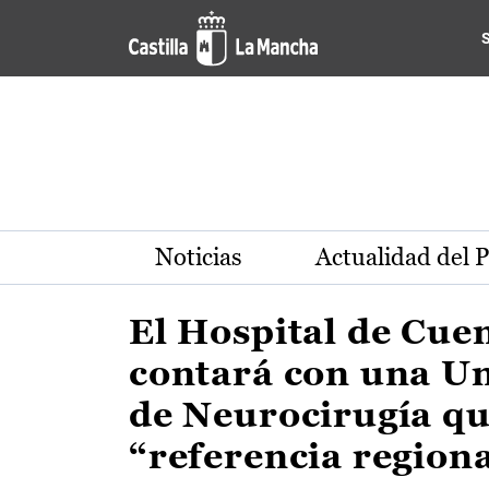
Actualidad de la región de 
Pasar al contenido principal
Noticias
Actualidad del 
El Hospital de Cue
contará con una U
de Neurocirugía qu
“referencia region