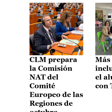
CLM prepara
Más 
la Comisión
incl
NAT del
el a
Comité
con
Europeo de las
Regiones de
octubre