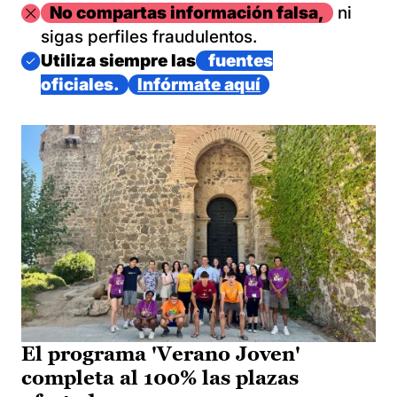
Imagen
No compartas información falsa,
ni
sigas perfiles fraudulentos.
Imagen
Utiliza siempre las
fuentes
oficiales.
Infórmate aquí
El programa 'Verano Joven'
completa al 100% las plazas