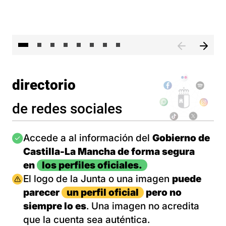
El 
directorio
de redes sociales
Imagen
Accede a al información del
Gobierno de
Castilla-La Mancha de forma segura
en
los perfiles oficiales.
Imagen
El logo de la Junta o una imagen
puede
parecer
un perfil oficial
pero no
siempre lo es
. Una imagen no acredita
que la cuenta sea auténtica.