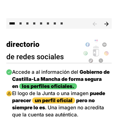
El 
directorio
de redes sociales
Imagen
Accede a al información del
Gobierno de
Castilla-La Mancha de forma segura
en
los perfiles oficiales.
Imagen
El logo de la Junta o una imagen
puede
parecer
un perfil oficial
pero no
siempre lo es
. Una imagen no acredita
que la cuenta sea auténtica.