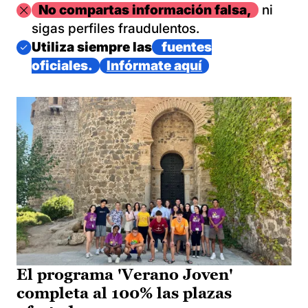
Imagen
No compartas información falsa,
ni
sigas perfiles fraudulentos.
Imagen
Utiliza siempre las
fuentes
oficiales.
Infórmate aquí
El programa 'Verano Joven'
completa al 100% las plazas