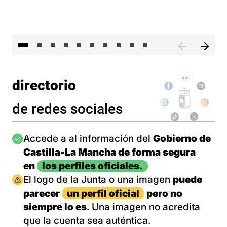
II 
directorio
de redes sociales
Imagen
Accede a al información del
Gobierno de
Castilla-La Mancha de forma segura
en
los perfiles oficiales.
Imagen
El logo de la Junta o una imagen
puede
parecer
un perfil oficial
pero no
siempre lo es
. Una imagen no acredita
que la cuenta sea auténtica.