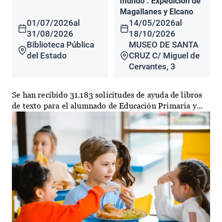
mundo". Expedición de
Magallanes y Elcano
01/07/2026
al
14/05/2026
al
31/08/2026
18/10/2026
Biblioteca Pública
MUSEO DE SANTA
del Estado
CRUZ C/ Miguel de
Cervantes, 3
Se han recibido 31.183 solicitudes de ayuda de libros
de texto para el alumnado de Educación Primaria y...