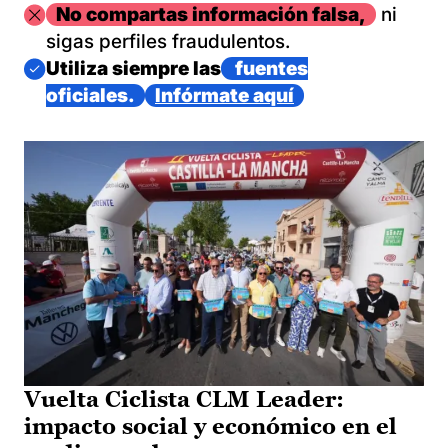
Imagen
No compartas información falsa,
ni
sigas perfiles fraudulentos.
Imagen
Utiliza siempre las
fuentes
oficiales.
Infórmate aquí
Vuelta Ciclista CLM Leader:
impacto social y económico en el