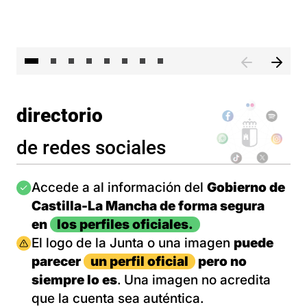
El 
directorio
de redes sociales
Imagen
Accede a al información del
Gobierno de
Castilla-La Mancha de forma segura
en
los perfiles oficiales.
Imagen
El logo de la Junta o una imagen
puede
parecer
un perfil oficial
pero no
siempre lo es
. Una imagen no acredita
que la cuenta sea auténtica.