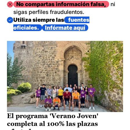
Imagen
No compartas información falsa,
ni
sigas perfiles fraudulentos.
Imagen
Utiliza siempre las
fuentes
oficiales.
Infórmate aquí
El programa 'Verano Joven'
completa al 100% las plazas