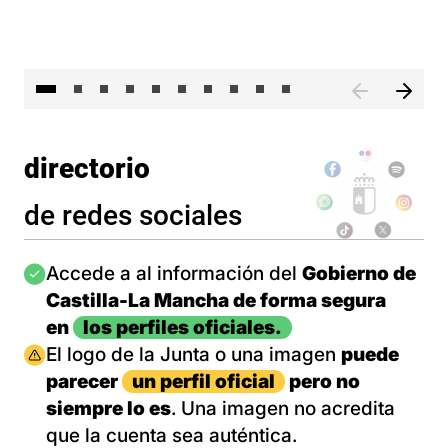
II 
directorio
de redes sociales
Imagen
Accede a al información del
Gobierno de
Castilla-La Mancha de forma segura
en
los perfiles oficiales.
Imagen
El logo de la Junta o una imagen
puede
parecer
un perfil oficial
pero no
siempre lo es
. Una imagen no acredita
que la cuenta sea auténtica.