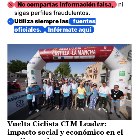
Imagen
No compartas información falsa,
ni
sigas perfiles fraudulentos.
Imagen
Utiliza siempre las
fuentes
oficiales.
Infórmate aquí
Vuelta Ciclista CLM Leader:
impacto social y económico en el