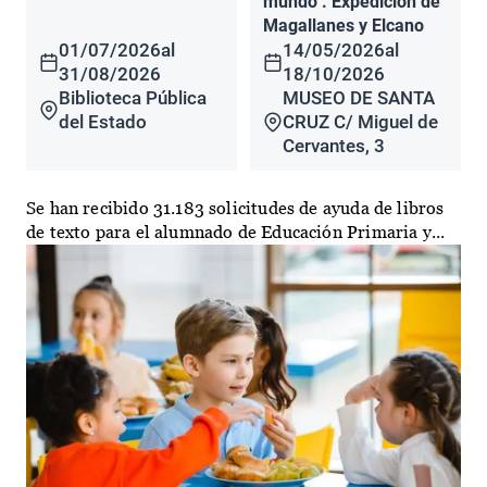
mundo". Expedición de
Magallanes y Elcano
01/07/2026
al
14/05/2026
al
31/08/2026
18/10/2026
Biblioteca Pública
MUSEO DE SANTA
del Estado
CRUZ C/ Miguel de
Cervantes, 3
Se han recibido 31.183 solicitudes de ayuda de libros
de texto para el alumnado de Educación Primaria y...