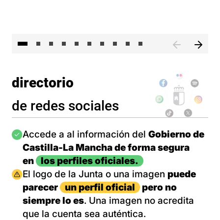
II 
directorio
de redes sociales
Imagen
Accede a al información del
Gobierno de
Castilla-La Mancha de forma segura
en
los perfiles oficiales.
Imagen
El logo de la Junta o una imagen
puede
parecer
un perfil oficial
pero no
siempre lo es
. Una imagen no acredita
que la cuenta sea auténtica.