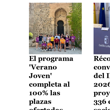
El programa
Réco
'Verano
conv
Joven'
del 
completa al
2026
100% las
proy
plazas
336 
ofertadas
soci