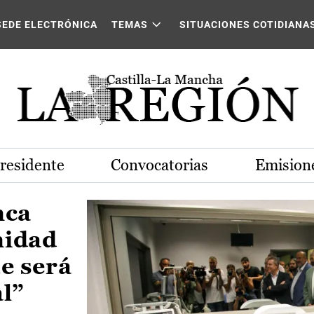
Castilla-La Mancha
SEDE ELECTRÓNICA
TEMAS
SITUACIONES COTIDIANA
Presidente
Convocatorias
Emisione
nca
nidad
e será
al”