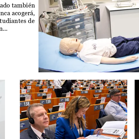
iado también
enca acogerá,
studiantes de
...