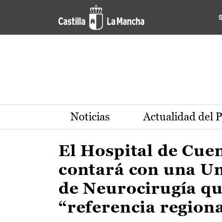
Actualidad de la región de 
Pasar al contenido principal
Noticias
Actualidad del 
El Hospital de Cue
contará con una U
de Neurocirugía qu
“referencia region