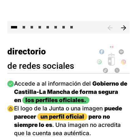
El 
directorio
de redes sociales
Imagen
Accede a al información del
Gobierno de
Castilla-La Mancha de forma segura
en
los perfiles oficiales.
Imagen
El logo de la Junta o una imagen
puede
parecer
un perfil oficial
pero no
siempre lo es
. Una imagen no acredita
que la cuenta sea auténtica.