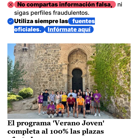
Imagen
No compartas información falsa,
ni
sigas perfiles fraudulentos.
Imagen
Utiliza siempre las
fuentes
oficiales.
Infórmate aquí
El programa 'Verano Joven'
completa al 100% las plazas