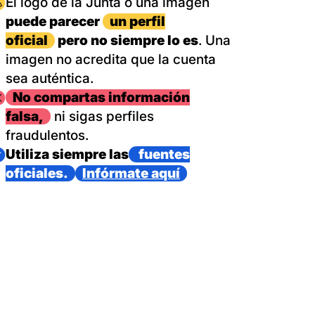
magen
El logo de la Junta o una imagen
puede parecer
un perfil
oficial
pero no siempre lo es
. Una
imagen no acredita que la cuenta
sea auténtica.
magen
No compartas información
falsa,
ni sigas perfiles
fraudulentos.
magen
Utiliza siempre las
fuentes
oficiales.
Infórmate aquí