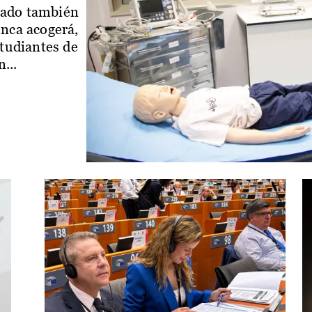
iado también
enca acogerá,
studiantes de
...