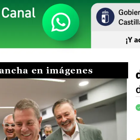
Mancha en imágenes
I