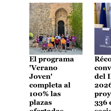
El programa
Réco
'Verano
conv
Joven'
del 
completa al
2026
100% las
proy
plazas
336 
ofertadas
soci