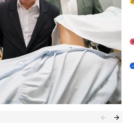
I
I
I
n de Cuenca (CESICU)