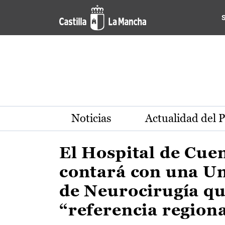
Actualidad de la región de 
Pasar al contenido principal
Noticias
Actualidad del 
El Hospital de Cue
contará con una U
de Neurocirugía qu
“referencia region