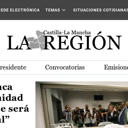
Castilla-La Mancha
SEDE ELECTRÓNICA
TEMAS
SITUACIONES COTIDIANA
Presidente
Convocatorias
Emisione
nca
nidad
e será
al”