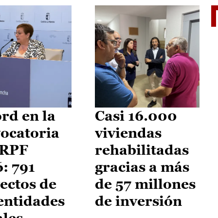
El je
rd en la
Casi 16.000
ocatoria
viviendas
IRPF
rehabilitadas
: 791
gracias a más
ectos de
de 57 millones
entidades
de inversión
ales