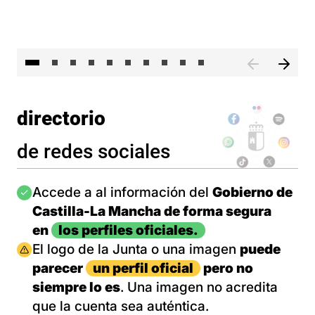
II 
directorio
de redes sociales
Imagen
Accede a al información del
Gobierno de
Castilla-La Mancha de forma segura
en
los perfiles oficiales.
Imagen
El logo de la Junta o una imagen
puede
parecer
un perfil oficial
pero no
siempre lo es
. Una imagen no acredita
que la cuenta sea auténtica.