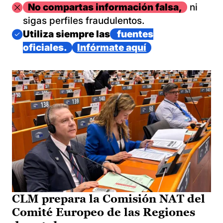
Imagen
No compartas información falsa,
ni
sigas perfiles fraudulentos.
Imagen
Utiliza siempre las
fuentes
oficiales.
Infórmate aquí
CLM prepara la Comisión NAT del
Comité Europeo de las Regiones