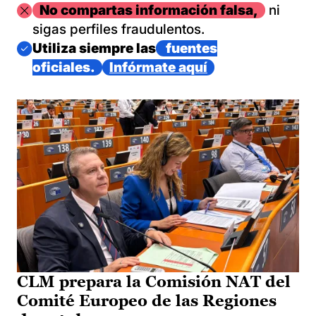
Imagen
No compartas información falsa,
ni
sigas perfiles fraudulentos.
Imagen
Utiliza siempre las
fuentes
oficiales.
Infórmate aquí
CLM prepara la Comisión NAT del
Comité Europeo de las Regiones