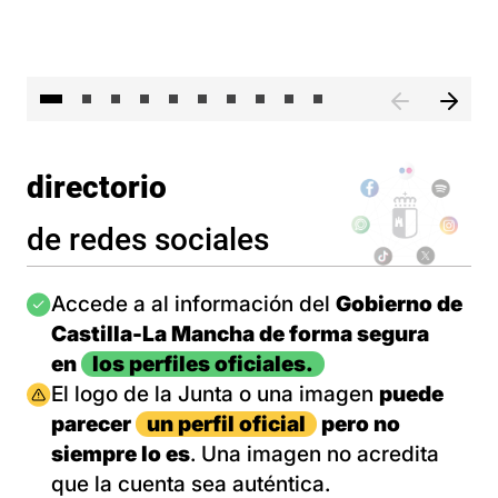
II 
directorio
de redes sociales
Imagen
Accede a al información del
Gobierno de
Castilla-La Mancha de forma segura
en
los perfiles oficiales.
Imagen
El logo de la Junta o una imagen
puede
parecer
un perfil oficial
pero no
siempre lo es
. Una imagen no acredita
que la cuenta sea auténtica.